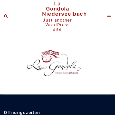
Zum
La
Inhalt
Gondola
springen
Niederseelbach
Suche
Me
Just another
ums
WordPress
site
Öffnungszeiten