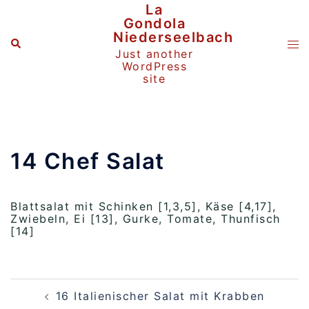
Zum
La
Inhalt
Gondola
springen
Niederseelbach
Suche
Me
Just another
ums
WordPress
site
14 Chef Salat
Blattsalat mit Schinken [1,3,5], Käse [4,17],
Zwiebeln, Ei [13], Gurke, Tomate, Thunfisch
[14]
Beitragsnavigation
16 Italienischer Salat mit Krabben