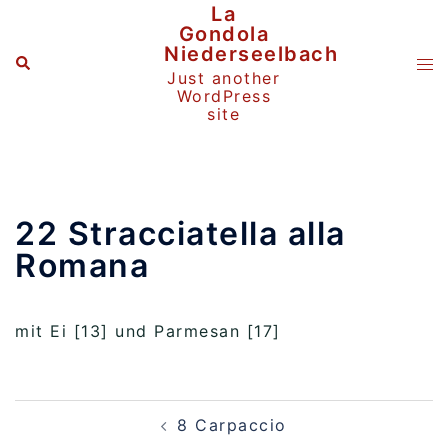
Zum
La
Inhalt
Gondola
springen
Niederseelbach
Suche
Me
Just another
ums
WordPress
site
22 Stracciatella alla
Romana
mit Ei [13] und Parmesan [17]
Beitragsnavigation
8 Carpaccio