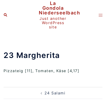
Zum
La
Inhalt
Gondola
springen
Niederseelbach
Suche
Me
Just another
ums
WordPress
site
23 Margherita
Pizzateig [11], Tomaten, Käse [4,17]
Beitragsnavigation
24 Salami