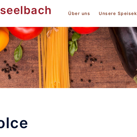
rseelbach
Über uns
Unsere Speisek
olce