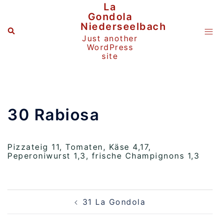
Zum
La
Inhalt
Gondola
springen
Niederseelbach
Suche
Me
Just another
ums
WordPress
site
30 Rabiosa
Pizzateig 11, Tomaten, Käse 4,17,
Peperoniwurst 1,3, frische Champignons 1,3
Beitragsnavigation
31 La Gondola