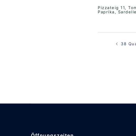
Pizzateig 11, To
Paprika, Sardell
Beitragsna
38 Qua
Öffnungszeiten