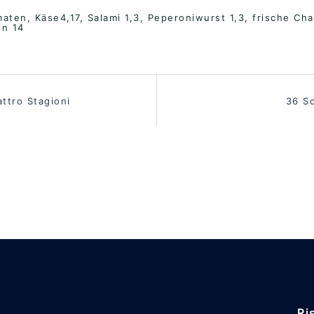
maten, Käse4,17, Salami 1,3, Peperoniwurst 1,3, frische Ch
en 14
vigation
ttro Stagioni
36 S
Ri