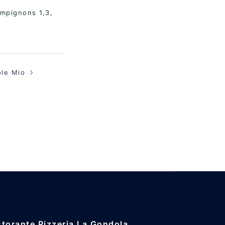
ampignons 1,3,
ole Mio
storante Pizzeria La Gondola