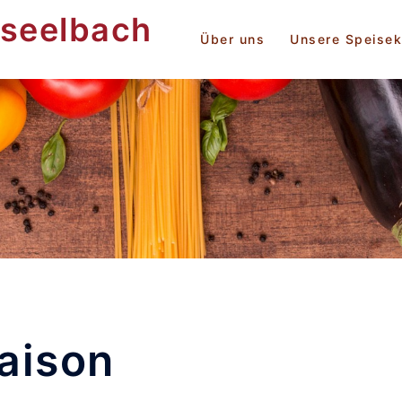
rseelbach
Über uns
Unsere Speisek
aison