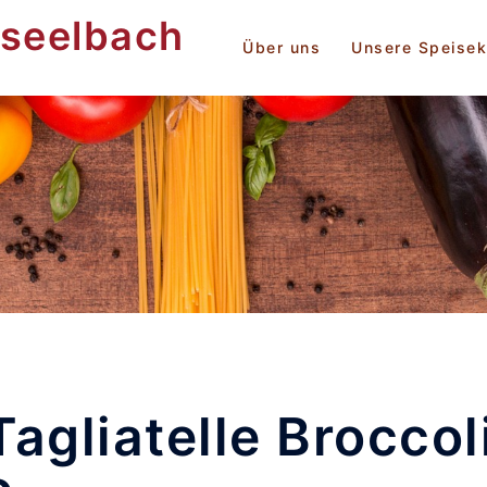
rseelbach
Über uns
Unsere Speisek
agliatelle Broccoli