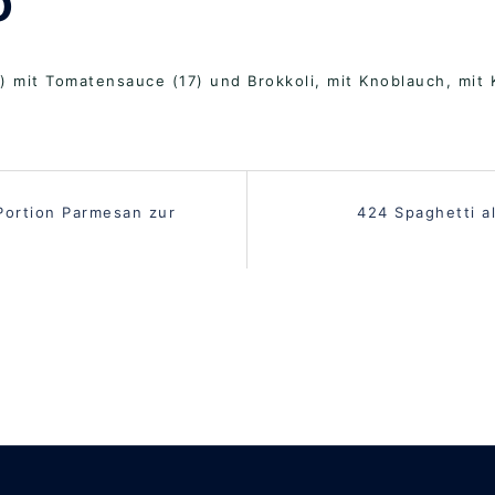
o
13) mit Tomatensauce (17) und Brokkoli, mit Knoblauch, mit 
vigation
Portion Parmesan zur
424 Spaghetti a