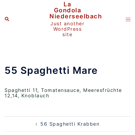
Zum
La
Inhalt
Gondola
springen
Niederseelbach
Suche
Me
Just another
ums
WordPress
site
55 Spaghetti Mare
Spaghetti 11, Tomatensauce, Meeresfrüchte
12,14, Knoblauch
Beitragsnavigation
56 Spaghetti Krabben