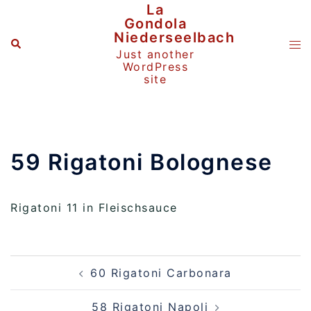
Zum
La
Inhalt
Gondola
springen
Niederseelbach
Suche
Me
Just another
ums
WordPress
site
59 Rigatoni Bolognese
Rigatoni 11 in Fleischsauce
Beitragsnavigation
60 Rigatoni Carbonara
58 Rigatoni Napoli