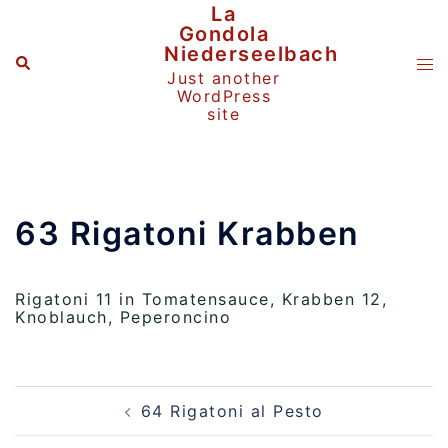
Zum
La
Inhalt
Gondola
springen
Niederseelbach
Suche
Me
Just another
ums
WordPress
site
63 Rigatoni Krabben
Rigatoni 11 in Tomatensauce, Krabben 12,
Knoblauch, Peperoncino
Beitragsnavigation
64 Rigatoni al Pesto