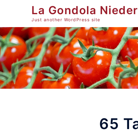
Zum
La Gondola Niede
Inhalt
springen
Just another WordPress site
65 Ta