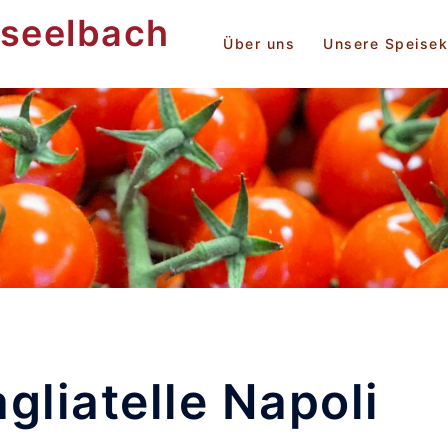
rseelbach
Über uns
Unsere Speisek
gliatelle Napoli