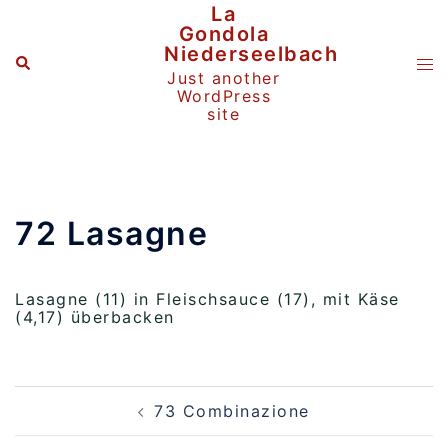
Zum
La
Inhalt
Gondola
springen
Niederseelbach
Suche
Me
Just another
ums
WordPress
site
72 Lasagne
Lasagne (11) in Fleischsauce (17), mit Käse
(4,17) überbacken
Beitragsnavigation
73 Combinazione