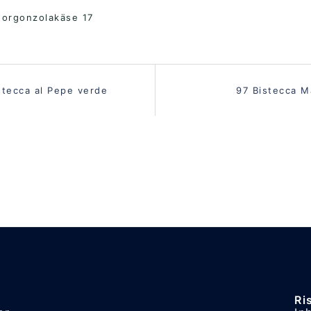
Gorgonzolakäse 17
vigation
stecca al Pepe verde
97 Bistecca M
Ri