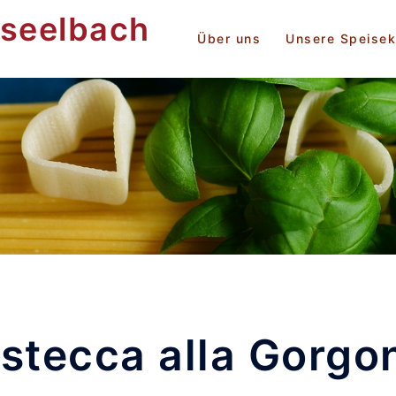
rseelbach
Über uns
Unsere Speisek
istecca alla Gorgo