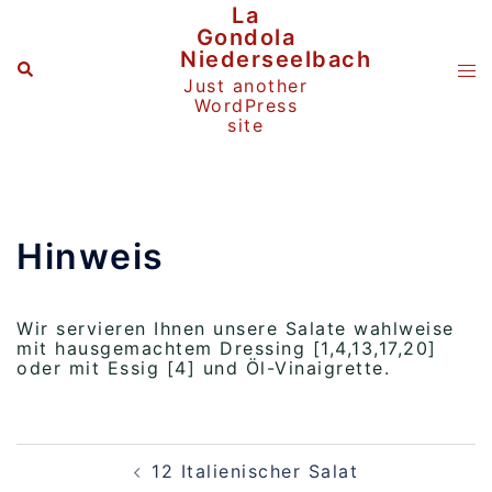
Zum
La
Inhalt
Gondola
springen
Niederseelbach
Suche
Me
Just another
ums
WordPress
site
Hinweis
Wir servieren Ihnen unsere Salate wahlweise
mit hausgemachtem Dressing [1,4,13,17,20]
oder mit Essig [4] und Öl-Vinaigrette.
Beitragsnavigation
12 Italienischer Salat