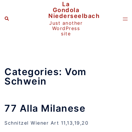
Zum
La
Inhalt
Gondola
springen
Niederseelbach
Suche
Me
Just another
ums
WordPress
site
Categories:
Vom
Schwein
77 Alla Milanese
Schnitzel Wiener Art 11,13,19,20