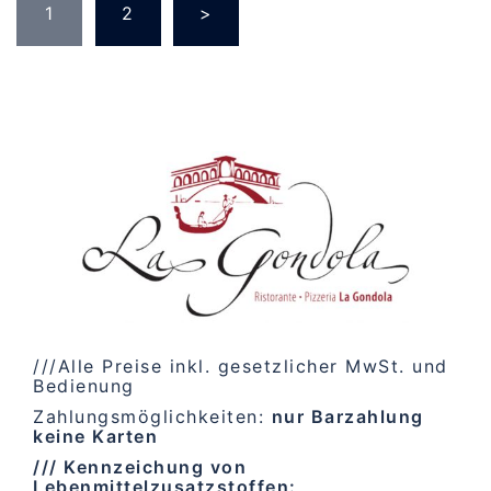
der
1
2
>
Beiträge
///Alle Preise inkl. gesetzlicher MwSt. und
Bedienung
Zahlungsmöglichkeiten:
nur Barzahlung
keine Karten
/// Kennzeichung von
Lebenmittelzusatzstoffen: